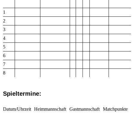
1
2
3
4
5
6
7
8
Spieltermine:
Datum/Uhrzeit
Heimmannschaft
Gastmannschaft
Matchpunkte